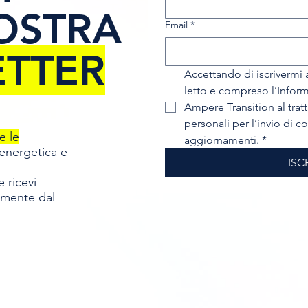
OSTRA
Email
*
TTER
Accettando di iscrivermi al
letto e compreso l’Informa
Ampere Transition al trat
personali per l’invio di c
e le
aggiornamenti.
*
 energetica e
ISCR
e ricevi
tamente dal