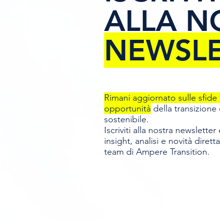
ALLA N
NEWSLE
Rimani aggiornato sulle sfide 
opportunità
della transizione
sostenibile.
Iscriviti alla nostra newsletter 
insight,
analisi e novità diret
team
di Ampere Transition.