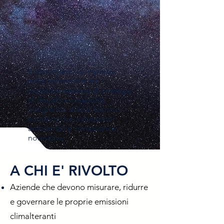
Supportiamo le imprese
nella definizione ed
implementazione di strategie
di decarbonizzazione,
integrando analisi tecnico-
economiche, valutazioni
ambientali e compliance
normativa.
A CHI E' RIVOLTO
​Aziende che devono misurare, ridurre
e governare le proprie emissioni
climalteranti