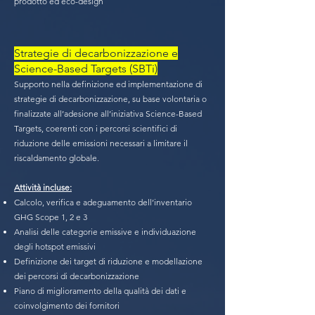
prodotto ed eco-design
Strategie di decarbonizzazione e
Science-Based Targets (SBTi)
Supporto nella definizione ed implementazione di
strategie di decarbonizzazione, su base volontaria o
finalizzate all’adesione all’iniziativa Science-Based
Targets, coerenti con i percorsi scientifici di
riduzione delle emissioni necessari a limitare il
riscaldamento globale.
Attività incluse:
Calcolo, verifica e adeguamento dell’inventario
GHG Scope 1, 2 e 3
Analisi delle categorie emissive e individuazione
degli hotspot emissivi
Definizione dei target di riduzione e modellazione
dei percorsi di decarbonizzazione
Piano di miglioramento della qualità dei dati e
coinvolgimento dei fornitori