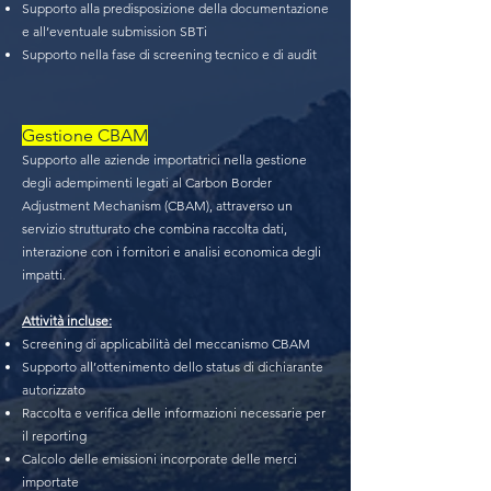
Supporto alla predisposizione della documentazione
e all’eventuale submission SBTi
Supporto nella fase di screening tecnico e di audit
Gestione CBAM
Supporto alle aziende importatrici nella gestione
degli adempimenti legati al Carbon Border
Adjustment Mechanism (CBAM), attraverso un
servizio strutturato che combina raccolta dati,
interazione con i fornitori e analisi economica degli
impatti.
Attività incluse:
Screening di applicabilità del meccanismo CBAM
Supporto all’ottenimento dello status di dichiarante
autorizzato
Raccolta e verifica delle informazioni necessarie per
il reporting
Calcolo delle emissioni incorporate delle merci
importate